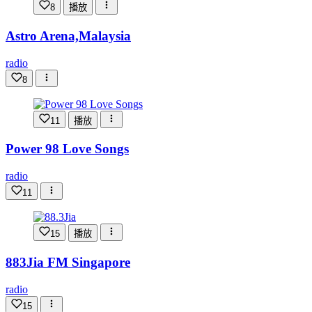
8
播放
Astro Arena,Malaysia
radio
8
11
播放
Power 98 Love Songs
radio
11
15
播放
883Jia FM Singapore
radio
15