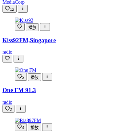
MediaCorp
12
播放
Kiss92FM,Singapore
radio
2
播放
One FM 91.3
radio
2
4
播放