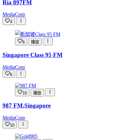
Ria 897FM
MediaCorp
4
6
播放
Singapore Class 95 FM
MediaCorp
6
10
播放
987 FM,Singapore
MediaCorp
10