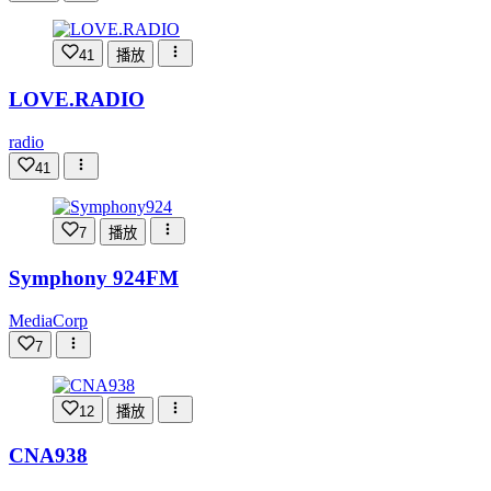
41
播放
LOVE.RADIO
radio
41
7
播放
Symphony 924FM
MediaCorp
7
12
播放
CNA938