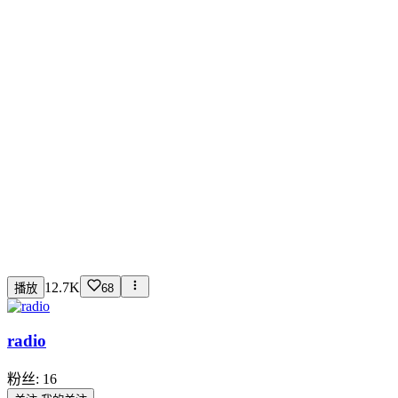
12.7K
播放
68
radio
粉丝:
16