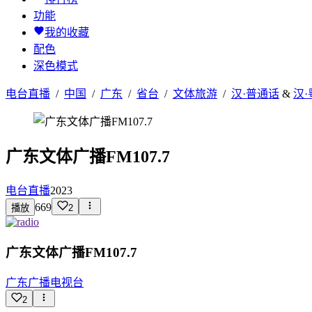
功能
我的收藏
配色
深色模式
电台直播
/
中国
/
广东
/
省台
/
文体旅游
/
汉·普通话
&
汉·
广东文体广播FM107.7
电台直播
2023
669
播放
2
广东文体广播FM107.7
广东广播电视台
2