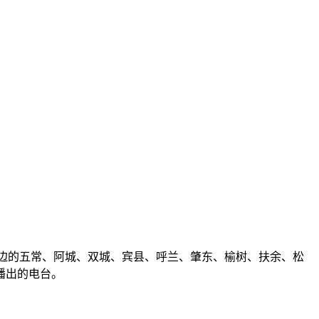
滨周边的五常、阿城、双城、宾县、呼兰、肇东、榆树、扶余、松
播出的电台。