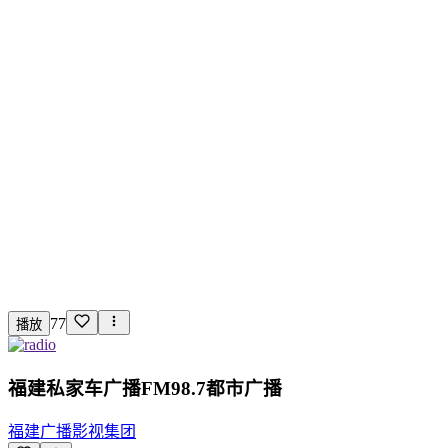
77
播放
福建私家车广播FM98.7都市广播
福建广播影视集团