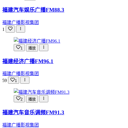
福建汽车娱乐广播FM88.3
福建广播影视集团
1
1
播放
福建经济广播FM96.1
福建广播影视集团
59
1
2
播放
福建汽车音乐调频FM91.3
福建广播影视集团