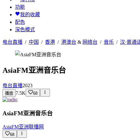
功能
我的收藏
配色
深色模式
电台直播
/
中国
/
香港
/
港澳台
&
网络台
/
音乐
/
汉·普通
AsiaFM亚洲音乐台
电台直播
2023
7.5K
播放
68
AsiaFM亚洲音乐台
AsiaFM亚洲联播网
68