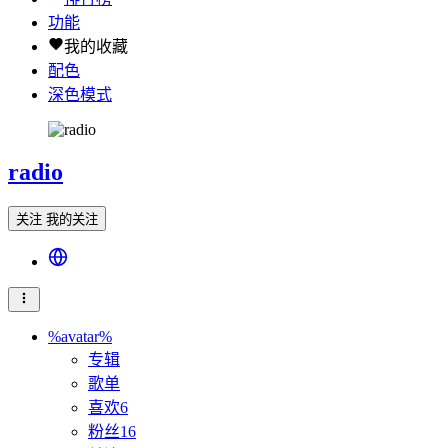
功能
我的收藏
配色
深色模式
radio
关注
我的关注
%avatar%
专辑
歌单
喜欢
6
粉丝
16